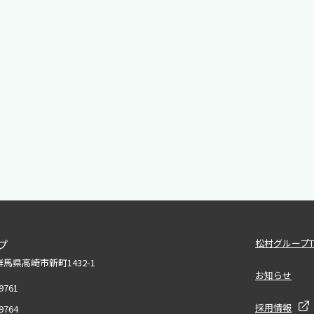
松村グループT
プ
1 群馬県高崎市新町1432-1
お知らせ
-9761
採用情報
-9764